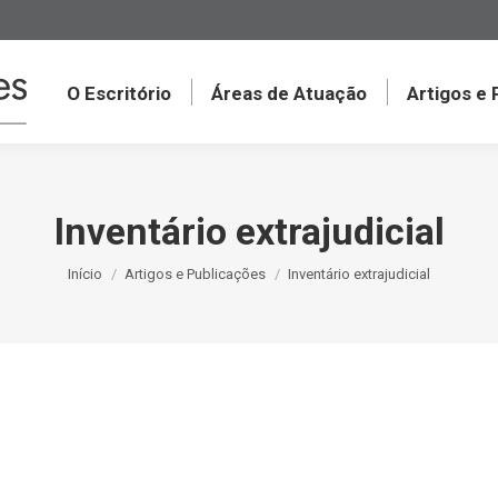
O Escritório
Áreas de Atuação
Artigos e
Inventário extrajudicial
Você está aqui:
Início
Artigos e Publicações
Inventário extrajudicial