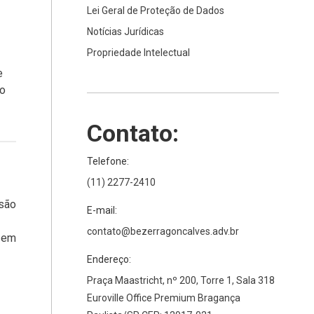
Lei Geral de Proteção de Dados
Notícias Jurídicas
Propriedade Intelectual
e
 o
Contato:
Telefone:
(11) 2277-2410
são
E-mail:
contato@bezerragoncalves.adv.br
 em
Endereço:
Praça Maastricht, nº 200, Torre 1, Sala 318
Euroville Office Premium Bragança