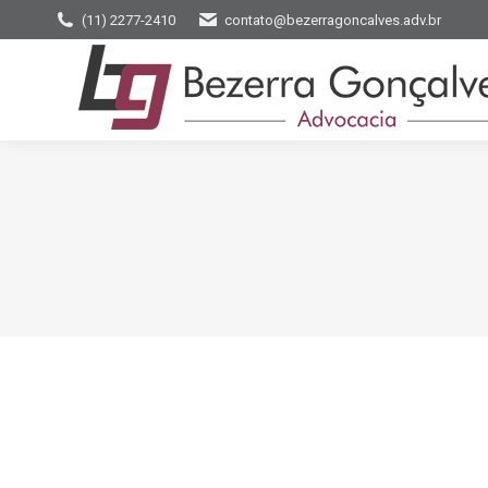
(11) 2277-2410
contato@bezerragoncalves.adv.br