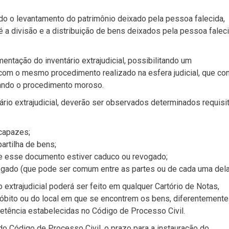
ado o levantamento do patrimônio deixado pela pessoa falecida,
 é a divisão e a distribuição de bens deixados pela pessoa falec
ntação do inventário extrajudicial, possibilitando um
om o mesmo procedimento realizado na esfera judicial, que co
ando o procedimento moroso.
tário extrajudicial, deverão ser observados determinados requisi
capazes;
artilha de bens;
se esse documento estiver caduco ou revogado;
vogado (que pode ser comum entre as partes ou de cada uma dela
extrajudicial poderá ser feito em qualquer Cartório de Notas,
 óbito ou do local em que se encontrem os bens, diferentemente
petência estabelecidas no Código de Processo Civil.
do Código de Processo Civil, o prazo para a instauração do