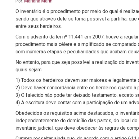
Por:
Mariana Marin
O inventário é o procedimento por meio do qual é realiz
sendo que através dele se torna possível a partilha, que
entre seus herdeiros.
Com o advento da lei nº 11.441 em 2007, houve a regulame
procedimento mais célere e simplificado se comparado c
com inúmeras etapas e peculiaridades que acabam deix
No entanto, para que seja possível a realização do inven
quais sejam:
1) Todos os herdeiros devem ser maiores e legalmente 
2) Deve haver concordância entre os herdeiros quanto à p
3) O falecido não pode ter deixado testamento, exceto 
4) A escritura deve contar com a participação de um ad
Obedecidos os requisitos acima destacados, o inventário 
independentemente do domicílio das partes, do local do
inventário judicial, que deve obedecer às regras de com
Cumpre ressaltar ainda que, de acordo com o artigo 611 