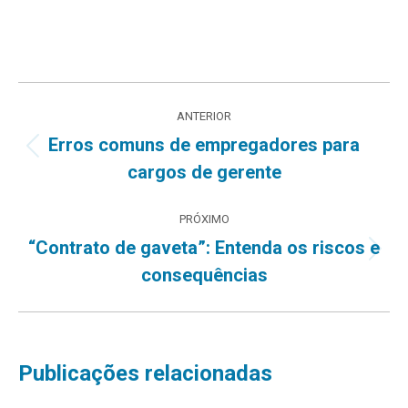
Navegação
ANTERIOR
de
Erros comuns de empregadores para
Post
cargos de gerente
post:
anterior:
PRÓXIMO
“Contrato de gaveta”: Entenda os riscos e
Próximo
consequências
post:
Publicações relacionadas