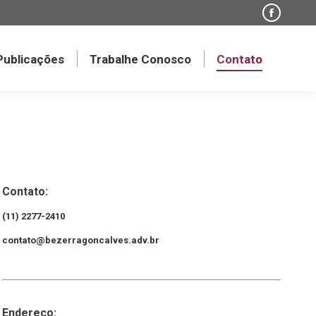
Faceboo
page
opens
 Publicações
Trabalhe Conosco
Contato
in
new
window
Contato:
(11) 2277-2410
contato@bezerragoncalves.adv.br
Endereço: