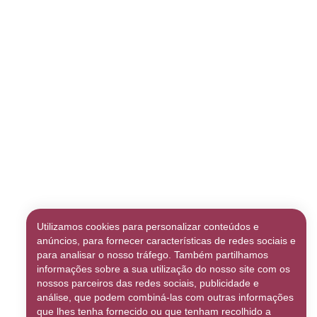
Utilizamos cookies para personalizar conteúdos e
anúncios, para fornecer características de redes sociais e
para analisar o nosso tráfego. Também partilhamos
decidiu por maioria de votos, através do julgamento
informações sobre a sua utilização do nosso site com os
nossos parceiros das redes sociais, publicidade e
 financiamento das campanhas eleitorais direcionadas
análise, que podem combiná-las com outras informações
que lhes tenha fornecido ou que tenham recolhido a