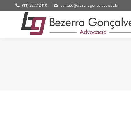
(11) 2277-2410
contato@bezerragoncalves.adv.br