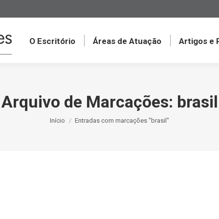
O Escritório
Áreas de Atuação
Artigos e
Arquivo de Marcações:
brasil
Você está aqui:
Início
Entradas com marcações "brasil"