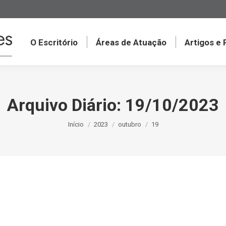
O Escritório
Áreas de Atuação
Artigos e
Arquivo Diário:
19/10/2023
Você está aqui:
Início
2023
outubro
19