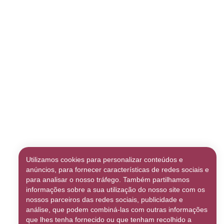
Utilizamos cookies para personalizar conteúdos e
anúncios, para fornecer características de redes sociais e
para analisar o nosso tráfego. Também partilhamos
informações sobre a sua utilização do nosso site com os
nossos parceiros das redes sociais, publicidade e
ealizou um pedido pela plataforma da empresa
análise, que podem combiná-las com outras informações
 entregador, o cliente recebeu o produto e no…
que lhes tenha fornecido ou que tenham recolhido a