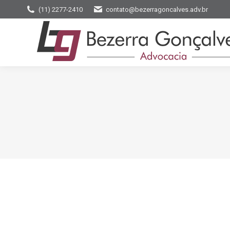
(11) 2277-2410
contato@bezerragoncalves.adv.br