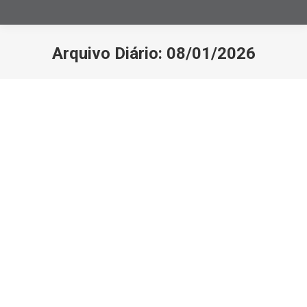
Arquivo Diário:
08/01/2026
Você está aqui:
As principais obrigações empresariais