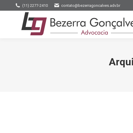
(11) 2277-2410
contato@bezerragoncalves.adv.br
Arqui