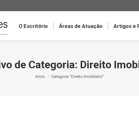
O Escritório
Áreas de Atuação
Artigos e
vo de Categoria:
Direito Imobi
Você está aqui:
Início
Categoria "Direito Imobiliário"