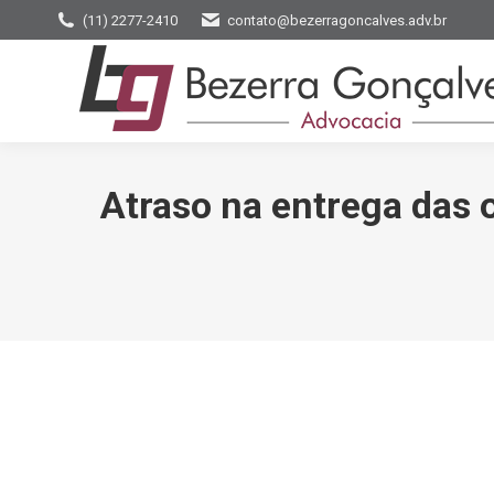
(11) 2277-2410
contato@bezerragoncalves.adv.br
Atraso na entrega das 