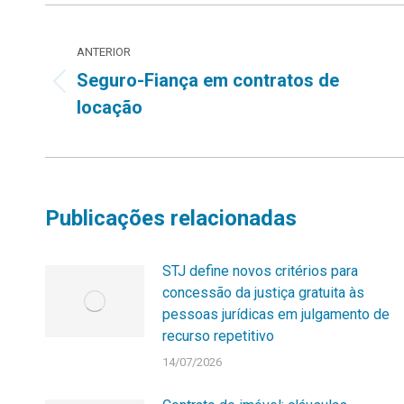
Navegação
ANTERIOR
de
Seguro-Fiança em contratos de
Post
post:
locação
anterior:
Publicações relacionadas
STJ define novos critérios para
concessão da justiça gratuita às
pessoas jurídicas em julgamento de
recurso repetitivo
14/07/2026