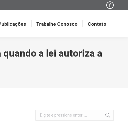
Faceboo
page
opens
 Publicações
Trabalhe Conosco
Contato
in
new
window
quando a lei autoriza a
Search: