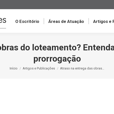
O Escritório
Áreas de Atuação
Artigos e
obras do loteamento? Entenda 
prorrogação
Você está aqui:
Início
Artigos e Publicações
Atraso na entrega das obras…