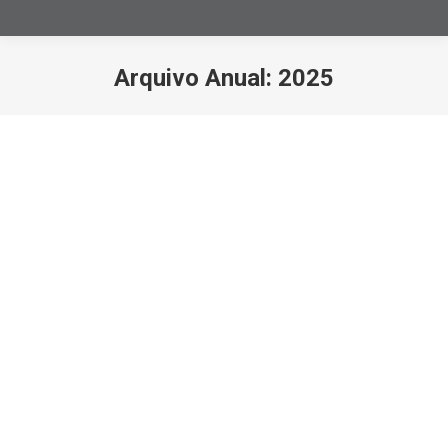
Arquivo Anual:
2025
Você está aqui:
Venda do imóvel alugado NÃO