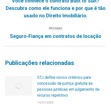
de
Você conhece o contrato Built to Suit?
Post
Descubra como ele funciona e por que é tão
post:
anterior:
usado no Direito Imobiliário.
PRÓXIMO
Próximo
Seguro-Fiança em contratos de locação
post:
Publicações relacionadas
STJ define novos critérios para
concessão da justiça gratuita às
pessoas jurídicas em julgamento de
recurso repetitivo
14/07/2026