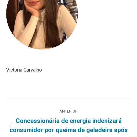
Victoria Carvalho
Navegação
ANTERIOR
de
Concessionária de energia indenizará
Post
consumidor por queima de geladeira após
post:
anterior: