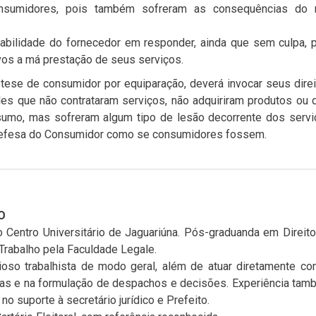
nsumidores, pois também sofreram as consequências do 
abilidade do fornecedor em responder, ainda que sem culpa, 
os a má prestação de seus serviços.
ese de consumidor por equiparação, deverá invocar seus dire
es que não contrataram serviços, não adquiriram produtos ou 
nsumo, mas sofreram algum tipo de lesão decorrente dos serv
Defesa do Consumidor como se consumidores fossem.
O
 Centro Universitário de Jaguariúna. Pós-graduanda em Direit
Trabalho pela Faculdade Legale.
ioso trabalhista de modo geral, além de atuar diretamente c
ias e na formulação de despachos e decisões. Experiência ta
no suporte à secretário jurídico e Prefeito.