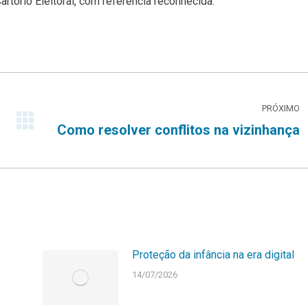
rtório Eleitoral, com referência reconhecida.
PRÓXIMO
Próximo
Como resolver conflitos na vizinhança
post:
Proteção da infância na era digital
14/07/2026