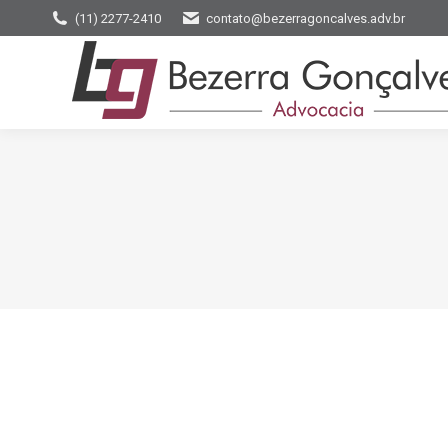
(11) 2277-2410
contato@bezerragoncalves.adv.br