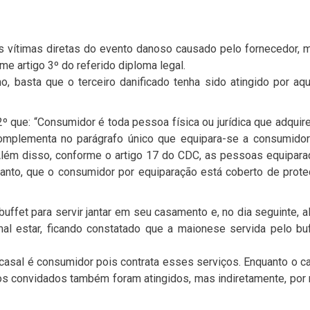
vítimas diretas do evento danoso causado pelo fornecedor, 
e artigo 3º do referido diploma legal.
, basta que o terceiro danificado tenha sido atingido por aq
 que: “Consumidor é toda pessoa física ou jurídica que adquir
E complementa no parágrafo único que equipara-se a consumido
Além disso, conforme o artigo 17 do CDC, as pessoas equipar
anto, que o consumidor por equiparação está coberto de prot
fet para servir jantar em seu casamento e, no dia seguinte, 
l estar, ficando constatado que a maionese servida pelo bu
o casal é consumidor pois contrata esses serviços. Enquanto o c
 os convidados também foram atingidos, mas indiretamente, por