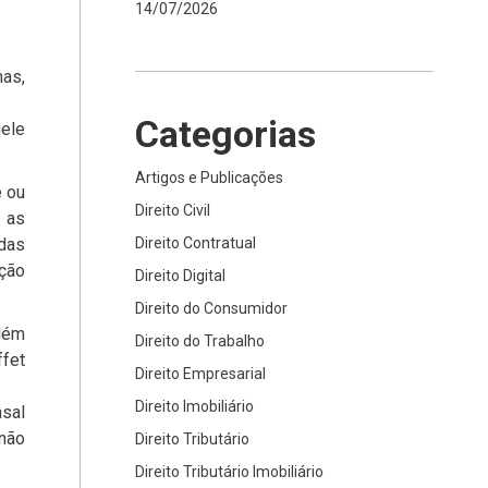
14/07/2026
mas,
Categorias
uele
Artigos e Publicações
e ou
Direito Civil
r as
adas
Direito Contratual
eção
Direito Digital
Direito do Consumidor
além
Direito do Trabalho
ffet
Direito Empresarial
Direito Imobiliário
asal
 não
Direito Tributário
Direito Tributário Imobiliário