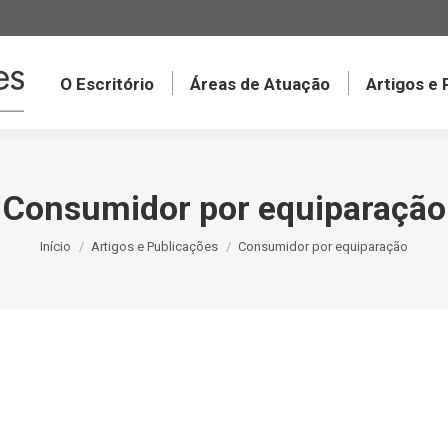
O Escritório
Áreas de Atuação
Artigos e
Consumidor por equiparação
Você está aqui:
Início
Artigos e Publicações
Consumidor por equiparação