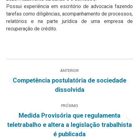
Possui experiência em escritório de advocacia fazendo
tarefas como diligências, acompanhamento de processos,
relatórios e na parte jurídica de uma empresa de
recuperação de crédito.
Navegação
ANTERIOR
de
Competência postulatória de sociedade
Post
dissolvida
post:
anterior:
PRÓXIMO
Medida Provisória que regulamenta
Próximo
teletrabalho e altera a legislação trabalhista
post:
é publicada