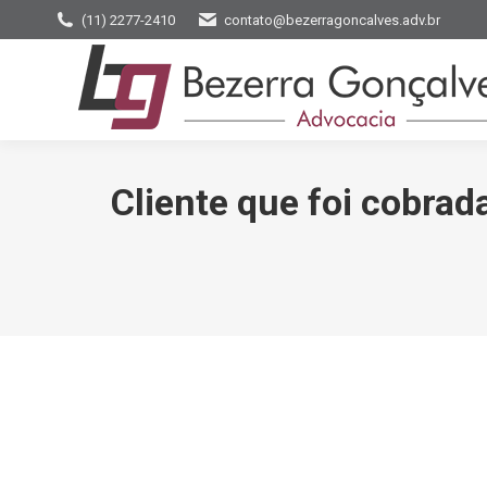
(11) 2277-2410
contato@bezerragoncalves.adv.br
Cliente que foi cobrad