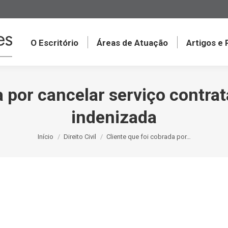
O Escritório
Áreas de Atuação
Artigos e
a por cancelar serviço contra
indenizada
Você está aqui:
Início
Direito Civil
Cliente que foi cobrada por…