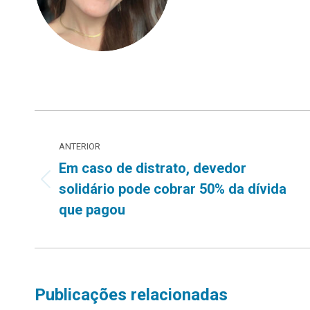
Navegação
ANTERIOR
de
Em caso de distrato, devedor
post:
Post
solidário pode cobrar 50% da dívida
anterior:
que pagou
Publicações relacionadas