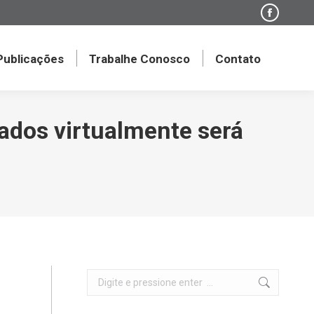
Faceboo
page
opens
 Publicações
Trabalhe Conosco
Contato
in
new
window
tados virtualmente será
Search: