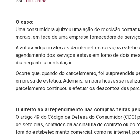
Por:
Júlia Prado
O caso:
Uma consumidora ajuizou uma ação de rescisão contratu
morais, em face de uma empresa fornecedora de serviços 
A autora adquiriu através da internet os serviços estéti
agendamento dos serviços estava em torno de dois meses
dia seguinte a contratação.
Ocorre que, quando do cancelamento, foi surpreendida p
empresa de estética. Ademais, embora houvesse realizad
parcelamento continuou a efetuar os descontos das parc
O direito ao arrependimento nas compras feitas pela
O artigo 49 do Código de Defesa do Consumidor (CDC) pr
de sete dias, contados da assinatura do contrato ou do 
fora do estabelecimento comercial, como na internet, po