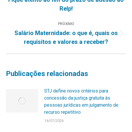
Post
Relp!
post:
anterior:
PRÓXIMO
Salário Maternidade: o que é, quais os
Próximo
requisitos e valores a receber?
post:
Publicações relacionadas
STJ define novos critérios para
concessão da justiça gratuita às
pessoas jurídicas em julgamento de
recurso repetitivo
14/07/2026