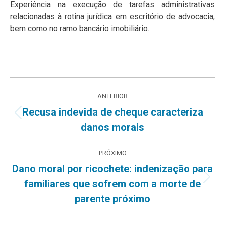
Experiência na execução de tarefas administrativas
relacionadas à rotina jurídica em escritório de advocacia,
bem como no ramo bancário imobiliário.
Navegação
ANTERIOR
de
Recusa indevida de cheque caracteriza
Post
danos morais
post:
anterior:
PRÓXIMO
Dano moral por ricochete: indenização para
Próximo
familiares que sofrem com a morte de
post:
parente próximo