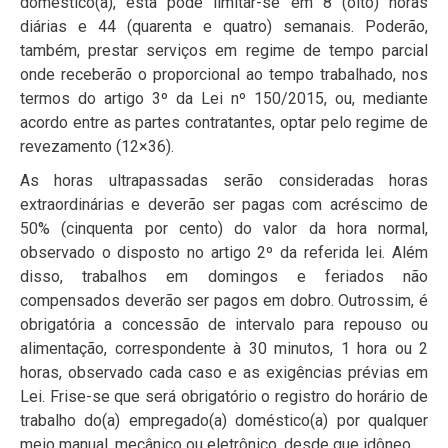
doméstico(a), esta pode limitar-se em 8 (oito) horas
diárias e 44 (quarenta e quatro) semanais. Poderão,
também, prestar serviços em regime de tempo parcial
onde receberão o proporcional ao tempo trabalhado, nos
termos do artigo 3º da Lei nº 150/2015, ou, mediante
acordo entre as partes contratantes, optar pelo regime de
revezamento (12×36).
As horas ultrapassadas serão consideradas horas
extraordinárias e deverão ser pagas com acréscimo de
50% (cinquenta por cento) do valor da hora normal,
observado o disposto no artigo 2º da referida lei. Além
disso, trabalhos em domingos e feriados não
compensados deverão ser pagos em dobro. Outrossim, é
obrigatória a concessão de intervalo para repouso ou
alimentação, correspondente à 30 minutos, 1 hora ou 2
horas, observado cada caso e as exigências prévias em
Lei. Frise-se que será obrigatório o registro do horário de
trabalho do(a) empregado(a) doméstico(a) por qualquer
meio manual, mecânico ou eletrônico, desde que idôneo.