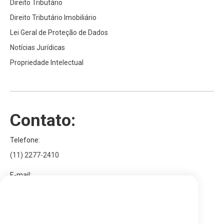
Direito Tributário
Direito Tributário Imobiliário
Lei Geral de Proteção de Dados
Notícias Jurídicas
Propriedade Intelectual
Contato:
Telefone:
(11) 2277-2410
E-mail:
Utilizamos cookies para personalizar conteúdos e
contato@bezerragoncalves.adv.br
anúncios, para fornecer características de redes sociais e
para analisar o nosso tráfego. Também partilhamos
Endereço:
informações sobre a sua utilização do nosso site com os