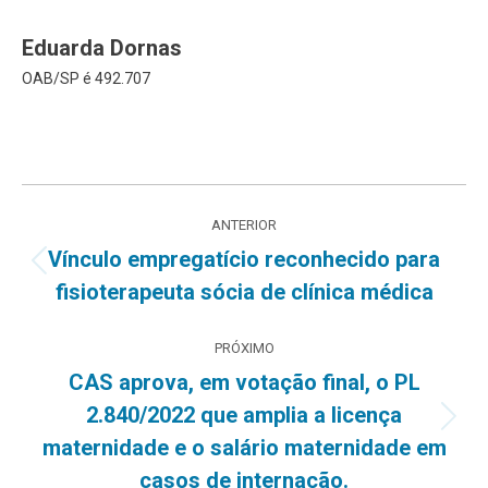
Eduarda Dornas
OAB/SP é 492.707
Navegação
ANTERIOR
de
Vínculo empregatício reconhecido para
Post
fisioterapeuta sócia de clínica médica
post:
anterior:
PRÓXIMO
CAS aprova, em votação final, o PL
2.840/2022 que amplia a licença
Próximo
maternidade e o salário maternidade em
post:
casos de internação.