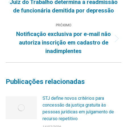
de
Juiz do Trabalho determina a readmissão
Post
de funcionária demitida por depressão
post:
anterior:
PRÓXIMO
Notificação exclusiva por e-mail não
Próximo
autoriza inscrição em cadastro de
post:
inadimplentes
Publicações relacionadas
STJ define novos critérios para
concessão da justiça gratuita às
pessoas jurídicas em julgamento de
recurso repetitivo
14/07/2026