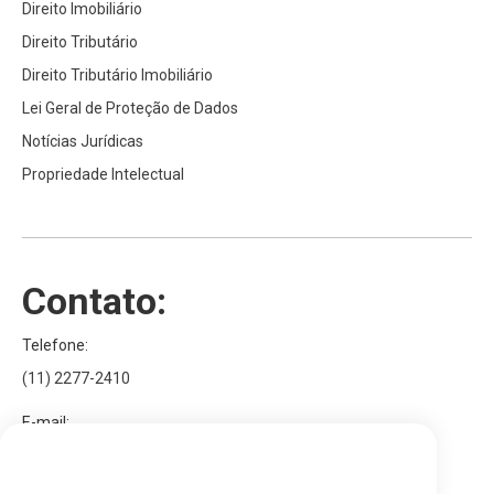
Direito Imobiliário
Direito Tributário
Direito Tributário Imobiliário
Lei Geral de Proteção de Dados
Notícias Jurídicas
Propriedade Intelectual
Contato:
Telefone:
(11) 2277-2410
E-mail:
Utilizamos cookies para personalizar conteúdos e
contato@bezerragoncalves.adv.br
anúncios, para fornecer características de redes sociais e