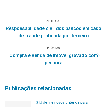
Navegação
ANTERIOR
de
Responsabilidade civil dos bancos em caso
Post
de fraude praticada por terceiro
post:
anterior:
PRÓXIMO
Compra e venda de imóvel gravado com
Próximo
penhora
post:
Publicações relacionadas
STJ define novos critérios para