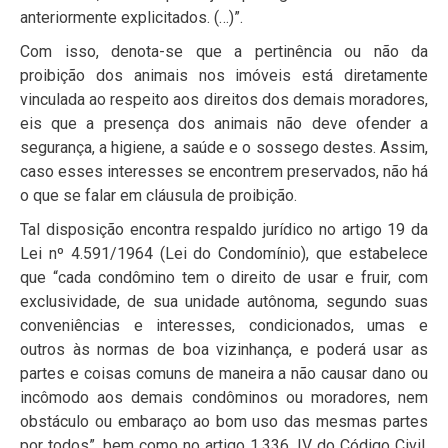
anteriormente explicitados. (…)”.
Com isso, denota-se que a pertinência ou não da
proibição dos animais nos imóveis está diretamente
vinculada ao respeito aos direitos dos demais moradores,
eis que a presença dos animais não deve ofender a
segurança, a higiene, a saúde e o sossego destes. Assim,
caso esses interesses se encontrem preservados, não há
o que se falar em cláusula de proibição.
Tal disposição encontra respaldo jurídico no artigo 19 da
Lei nº 4.591/1964 (Lei do Condomínio), que estabelece
que “cada condômino tem o direito de usar e fruir, com
exclusividade, de sua unidade autônoma, segundo suas
conveniências e interesses, condicionados, umas e
outros às normas de boa vizinhança, e poderá usar as
partes e coisas comuns de maneira a não causar dano ou
incômodo aos demais condôminos ou moradores, nem
obstáculo ou embaraço ao bom uso das mesmas partes
por todos”, bem como no artigo 1.336, IV do Código Civil,