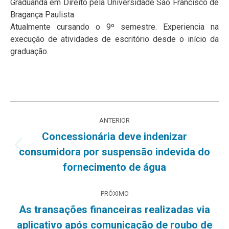
Graduanda em Direito pela Universidade São Francisco de
Bragança Paulista.
Atualmente cursando o 9º semestre. Experiencia na
execução de atividades de escritório desde o início da
graduação.
Navegação
ANTERIOR
de
Concessionária deve indenizar
Post
consumidora por suspensão indevida do
post:
anterior:
fornecimento de água
PRÓXIMO
As transações financeiras realizadas via
aplicativo após comunicação de roubo de