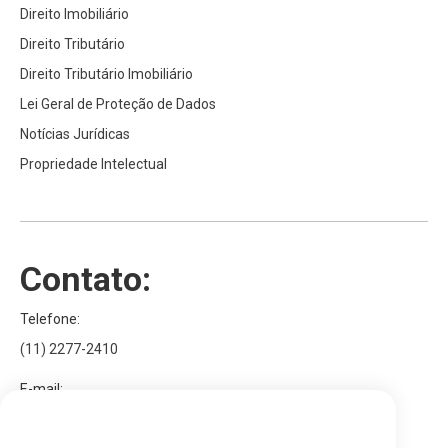
Direito Imobiliário
Direito Tributário
Direito Tributário Imobiliário
Lei Geral de Proteção de Dados
Notícias Jurídicas
Propriedade Intelectual
Contato:
Telefone:
(11) 2277-2410
E-mail:
Utilizamos cookies para personalizar conteúdos e
contato@bezerragoncalves.adv.br
anúncios, para fornecer características de redes sociais e