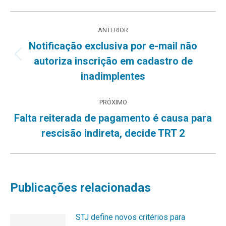
Navegação
ANTERIOR
de
Notificação exclusiva por e-mail não
Post
autoriza inscrição em cadastro de
post:
anterior:
inadimplentes
PRÓXIMO
Falta reiterada de pagamento é causa para
Próximo
rescisão indireta, decide TRT 2
post:
Publicações relacionadas
STJ define novos critérios para