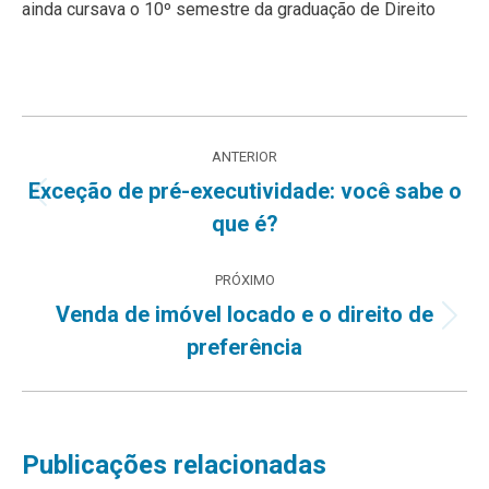
ainda cursava o 10º semestre da graduação de Direito
Navegação
ANTERIOR
de
Exceção de pré-executividade: você sabe o
Post
que é?
post:
anterior:
PRÓXIMO
Venda de imóvel locado e o direito de
Próximo
preferência
post:
Publicações relacionadas