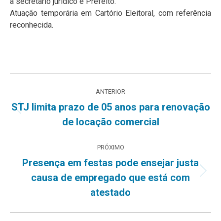
à secretário jurídico e Prefeito.
Atuação temporária em Cartório Eleitoral, com referência
reconhecida.
Navegação
ANTERIOR
de
STJ limita prazo de 05 anos para renovação
Post
de locação comercial
post:
anterior:
PRÓXIMO
Presença em festas pode ensejar justa
Próximo
causa de empregado que está com
post:
atestado