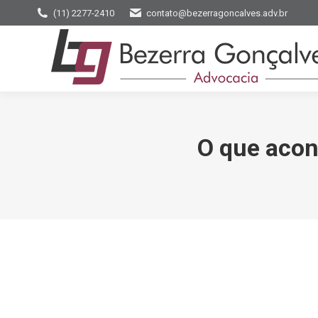
(11) 2277-2410
contato@bezerragoncalves.adv.br
O que acon