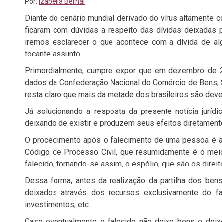
Por:
Izabella Bernal
Diante do cenário mundial derivado do vírus altamente 
ficaram com dúvidas a respeito das dívidas deixadas po
iremos esclarecer o que acontece com a dívida de al
tocante assunto.
Primordialmente, cumpre expor que em dezembro de 2
dados da Confederação Nacional do Comércio de Bens, S
resta claro que mais da metade dos brasileiros são de
Já solucionando a resposta da presente notícia juríd
deixando de existir e produzem seus efeitos diretamente
O procedimento após o falecimento de uma pessoa é a a
Código de Processo Civil, que resumidamente é o meio
falecido, tornando-se assim, o espólio, que são os direit
Dessa forma, antes da realização da partilha dos bens
deixados através dos recursos exclusivamente do fal
investimentos, etc.
Caso eventualmente o falecido não deixe bens e dei