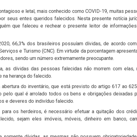
contagioso e letal, mais conhecido como COVID-19, muitas pes
r seus entes queridos falecidos. Nesta presente notícia jurí
guém que faleceu e rechear o presente leitor de informações
020, 66,3% dos brasileiros possuíam dívidas, de acordo com
erviços e Turismo (CNC). Em virtude da porcentagem apresent
vedores, sendo um número extremamente preocupante.
ica, as dívidas das pessoas falecidas não morrem com elas,
 na herança do falecido.
bertura do inventário, que está previsto do artigo 617 ao 62
 pelo qual é arrolado todos os bens e obrigações deixadas 
os e deveres do indivíduo falecido.
 para os herdeiros, é necessário efetuar a quitação dos créd
ecido, sejam eles imóveis, móveis, dinheiro em banco, carr
xe somente dívidas, as mesmas não possuem obrigatoriedade