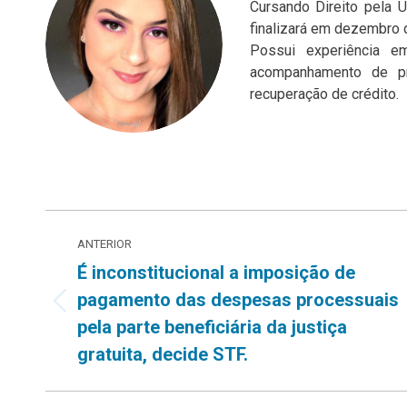
Cursando Direito pela U
finalizará em dezembro 
Possui experiência em
acompanhamento de pr
recuperação de crédito.
Navegação
ANTERIOR
de
É inconstitucional a imposição de
pagamento das despesas processuais
post:
Post
pela parte beneficiária da justiça
anterior:
gratuita, decide STF.