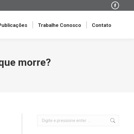
Faceboo
page
opens
 Publicações
Trabalhe Conosco
Contato
in
new
window
 que morre?
Search: