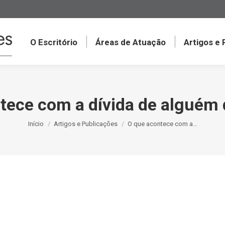
O Escritório
Áreas de Atuação
Artigos e
tece com a dívida de alguém
Você está aqui:
Início
Artigos e Publicações
O que acontece com a…