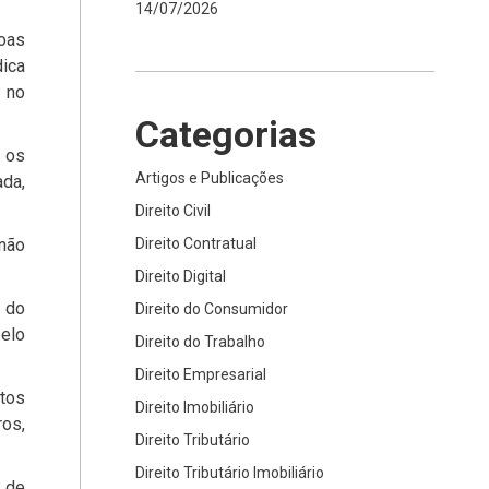
14/07/2026
soas
dica
 no
Categorias
 os
Artigos e Publicações
ada,
Direito Civil
 não
Direito Contratual
Direito Digital
5 do
Direito do Consumidor
pelo
Direito do Trabalho
Direito Empresarial
itos
Direito Imobiliário
os,
Direito Tributário
Direito Tributário Imobiliário
 de