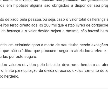
iros em hipótese alguma são obrigados a dispor de seu próp
o deixado pela pessoa, ou seja, caso o valor total da herança 
deiros terão direito aos R$ 200 mil que estão livres de obrigaçõ
r da herança e o valor devido sejam o mesmo, não haverá her
continuam existindo após a morte de seu titular, sendo exceçõe
s que são créditos que possuem seguros atrelados a eles e,
bertas por este seguro.
dos valores devidos pelo falecido, deve-se o herdeiro se ate
 limite para quitação da dívida o recurso exclusivamente dei
do herdeiro.