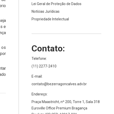
Lei Geral de Proteção de Dados
rio
Notícias Jurídicas
Propriedade Intelectual
seja
es e
ança
Contato:
s os
 por
Telefone:
(11) 2277-2410
ntar
xado
E-mail:
contato@bezerragoncalves.adv.br
Endereço:
Praça Maastricht, nº 200, Torre 1, Sala 318
Euroville Office Premium Bragança