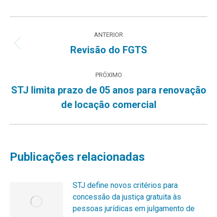
Navegação
ANTERIOR
de
Post
Revisão do FGTS
anterior:
post:
PRÓXIMO
STJ limita prazo de 05 anos para renovação
Próximo
de locação comercial
post:
Publicações relacionadas
STJ define novos critérios para
concessão da justiça gratuita às
pessoas jurídicas em julgamento de