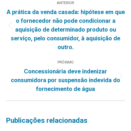
ANTERIOR
de
A prática da venda casada: hipótese em que
o fornecedor não pode condicionar a
post:
Post
aquisição de determinado produto ou
anterior:
serviço, pelo consumidor, à aquisição de
outro.
PRÓXIMO
Concessionária deve indenizar
Próximo
consumidora por suspensão indevida do
post:
fornecimento de água
Publicações relacionadas