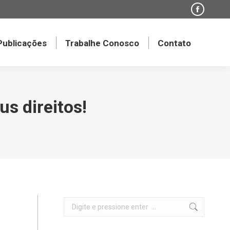
Faceboo
page
opens
 Publicações
Trabalhe Conosco
Contato
in
new
window
s direitos!
Search: