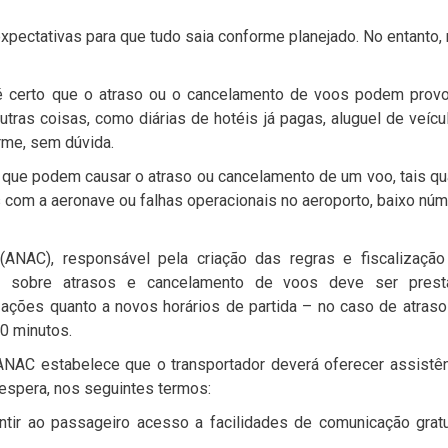
ectativas para que tudo saia conforme planejado. No entanto,
é certo que o atraso ou o cancelamento de voos podem provo
as coisas, como diárias de hotéis já pagas, aluguel de veícu
rme, sem dúvida.
que podem causar o atraso ou cancelamento de um voo, tais qu
 com a aeronave ou falhas operacionais no aeroporto, baixo nú
(ANAC), responsável pela criação das regras e fiscalização
ção sobre atrasos e cancelamento de voos deve ser prest
ações quanto a novos horários de partida – no caso de atras
0 minutos.
ANAC estabelece que o transportador deverá oferecer assistê
 espera, nos seguintes termos:
tir ao passageiro acesso a facilidades de comunicação gratu