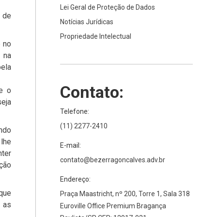
Lei Geral de Proteção de Dados
o de
Notícias Jurídicas
Propriedade Intelectual
e no
r na
pela
Contato:
e o
eja
Telefone:
(11) 2277-2410
ando
 lhe
E-mail:
nter
contato@bezerragoncalves.adv.br
ação
Endereço:
que
Praça Maastricht, nº 200, Torre 1, Sala 318
 as
Euroville Office Premium Bragança