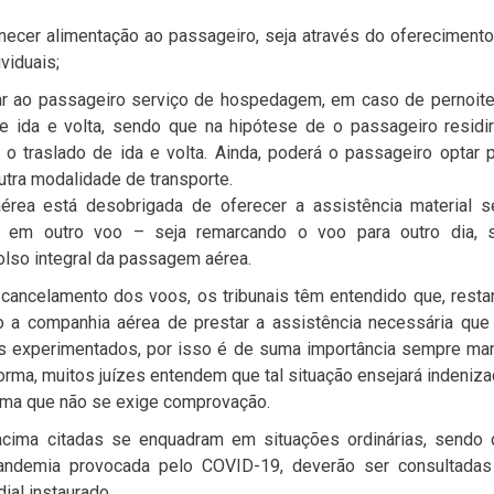
necer alimentação ao passageiro, seja através do ofereciment
viduais;
ar ao passageiro serviço de hospedagem, em caso de pernoit
e ida e volta, sendo que na hipótese de o passageiro residi
o traslado de ida e volta. Ainda, poderá o passageiro optar 
tra modalidade de transporte.
aérea está desobrigada de oferecer a assistência material s
o em outro voo – seja remarcando o voo para outro dia, s
lso integral da passagem aérea.
cancelamento dos voos, os tribunais têm entendido que, rest
o a companhia aérea de prestar a assistência necessária que
ais experimentados, por isso é de suma importância sempre ma
orma, muitos juízes entendem que tal situação ensejará indeniz
forma que não se exige comprovação.
 acima citadas se enquadram em situações ordinárias, sendo 
andemia provocada pelo COVID-19, deverão ser consultadas
ial instaurado.