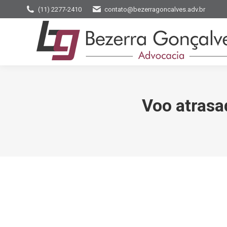
(11) 2277-2410
contato@bezerragoncalves.adv.br
Voo atrasa