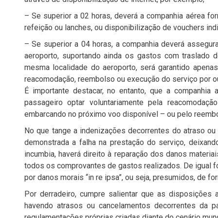
– Se superior a 02 horas, deverá a companhia aérea for
refeição ou lanches, ou disponibilização de vouchers indi
– Se superior a 04 horas, a companhia deverá assegur
aeroporto, suportando ainda os gastos com traslado d
mesma localidade do aeroporto, será garantido apenas 
reacomodação, reembolso ou execução do serviço por ou
É importante destacar, no entanto, que a companhia 
passageiro optar voluntariamente pela reacomodaçã
embarcando no próximo voo disponível – ou pelo reembo
No que tange a indenizações decorrentes do atraso ou 
demonstrada a falha na prestação do serviço, deixand
incumbia, haverá direito à reparação dos danos materi
todos os comprovantes de gastos realizados. De igual f
por danos morais “in re ipsa”, ou seja, presumidos, de 
Por derradeiro, cumpre salientar que as disposições
havendo atrasos ou cancelamentos decorrentes da p
regulamentações próprias criadas diante do cenário mund