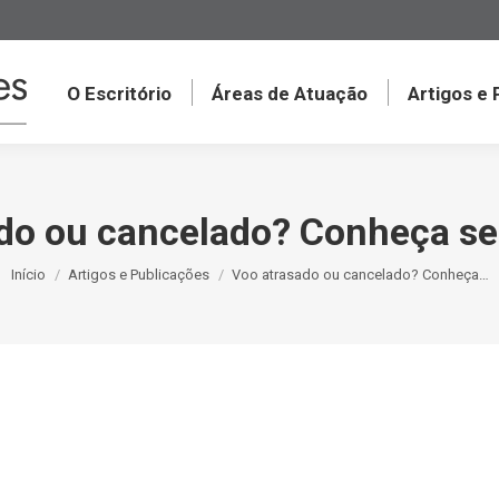
O Escritório
Áreas de Atuação
Artigos e
do ou cancelado? Conheça seu
Você está aqui:
Início
Artigos e Publicações
Voo atrasado ou cancelado? Conheça…