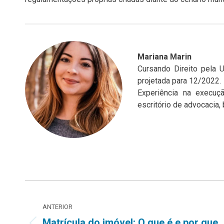
Mariana Marin
Cursando Direito pela 
projetada para 12/2022.
Experiência na execuçã
escritório de advocacia,
Navegação
ANTERIOR
de
Matrícula do imóvel: O que é e por que