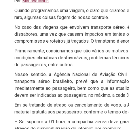
Por:
Mariana Marin
Quando programamos uma viagem, é claro que criamos exp
raro, algumas coisas fogem do nosso controle.
No caso das viagens que envolvem transporte aéreo, 
dissabores, uma vez que causam impactos em tantas outr
compromissos e roteiros já traçados. O transtorno é eno
Primeiramente, consignamos que são vários os motivos 
condições climáticas desfavoráveis, problemas técnicos
de passageiros, entre outros.
Nesse sentido, a Agência Nacional de Aviação Civil 
transporte aéreo brasileiro, prevê que a informa
imediatamente ao passageiro, bem como que as atualiz
devem ser indicadas ao passageiro, no máximo, a cada 3
Em se tratando de atraso ou cancelamento de voos, a 
material gratuita aos passageiros, conforme o tempo de
– Se superior a 01 hora, a companhia aérea deve garan
através de disponibilização de internet, por exemplo;