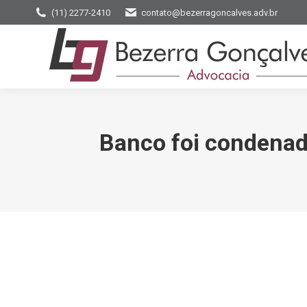
(11) 2277-2410
contato@bezerragoncalves.adv.br
Banco foi condenado