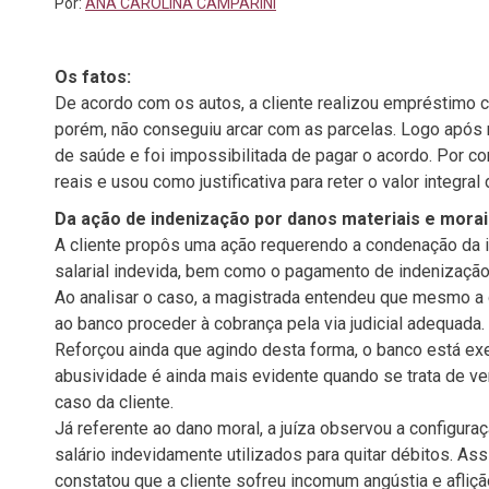
Por:
ANA CAROLINA CAMPARINI
Os fatos:
De acordo com os autos, a cliente realizou empréstimo co
porém, não conseguiu arcar com as parcelas. Logo após 
de saúde e foi impossibilitada de pagar o acordo. Por co
reais e usou como justificativa para reter o valor integral
Da ação de indenização por danos materiais e mora
A cliente propôs uma ação requerendo a condenação da ins
salarial indevida, bem como o pagamento de indenização 
Ao analisar o caso, a magistrada entendeu que mesmo a d
ao banco proceder à cobrança pela via judicial adequada.
Reforçou ainda que agindo desta forma, o banco está exer
abusividade é ainda mais evidente quando se trata de ve
caso da cliente.
Já referente ao dano moral, a juíza observou a configura
salário indevidamente utilizados para quitar débitos. A
constatou que a cliente sofreu incomum angústia e afliçã