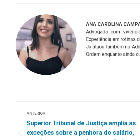
ANA CAROLINA CAMPA
Advogada com vivência
Experiência em rotinas d
Já atuou também no Adm
Ordem enquanto ainda cu
Navegação
ANTERIOR
de
Superior Tribunal de Justiça amplia as
exceções sobre a penhora do salário,
post:
Post