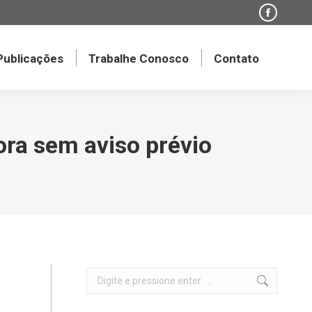
Faceboo
page
opens
 Publicações
Trabalhe Conosco
Contato
in
new
window
ora sem aviso prévio
Search: