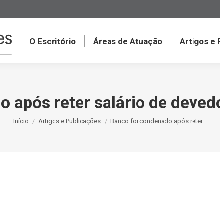
O Escritório
Áreas de Atuação
Artigos e
 após reter salário de deved
Você está aqui:
Início
Artigos e Publicações
Banco foi condenado após reter…