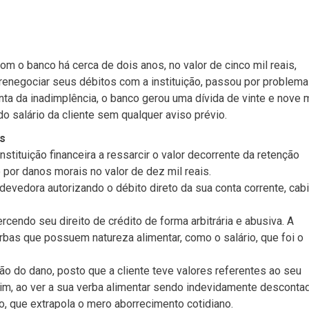
m o banco há cerca de dois anos, no valor de cinco mil reais,
renegociar seus débitos com a instituição, passou por problem
nta da inadimplência, o banco gerou uma dívida de vinte e nove m
 do salário da cliente sem qualquer aviso prévio.
is
tituição financeira a ressarcir o valor decorrente da retenção
por danos morais no valor de dez mil reais.
evedora autorizando o débito direto da sua conta corrente, cab
cendo seu direito de crédito de forma arbitrária e abusiva. A
rbas que possuem natureza alimentar, como o salário, que foi o
ção do dano, posto que a cliente teve valores referentes ao seu
ssim, ao ver a sua verba alimentar sendo indevidamente descontad
o, que extrapola o mero aborrecimento cotidiano.