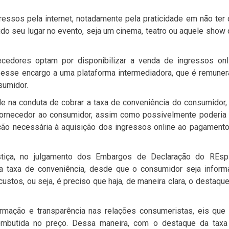
ssos pela internet, notadamente pela praticidade em não ter
tido seu lugar no evento, seja um cinema, teatro ou aquele show
cedores optam por disponibilizar a venda de ingressos onli
esse encargo a uma plataforma intermediadora, que é remune
sumidor.
e na conduta de cobrar a taxa de conveniência do consumidor,
 fornecedor ao consumidor, assim como possivelmente poderia
ão necessária à aquisição dos ingressos online ao pagament
stiça, no julgamento dos Embargos de Declaração do REsp
da taxa de conveniência, desde que o consumidor seja inform
stos, ou seja, é preciso que haja, de maneira clara, o destaqu
rmação e transparência nas relações consumeristas, eis que 
embutida no preço. Dessa maneira, com o destaque da taxa