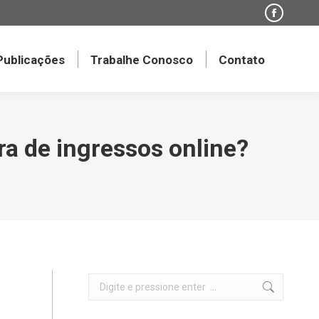
Faceboo
page
opens
 Publicações
Trabalhe Conosco
Contato
in
new
window
ra de ingressos online?
Search: