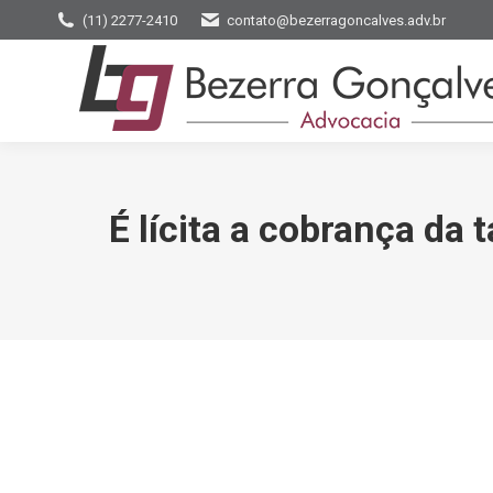
(11) 2277-2410
contato@bezerragoncalves.adv.br
É lícita a cobrança da