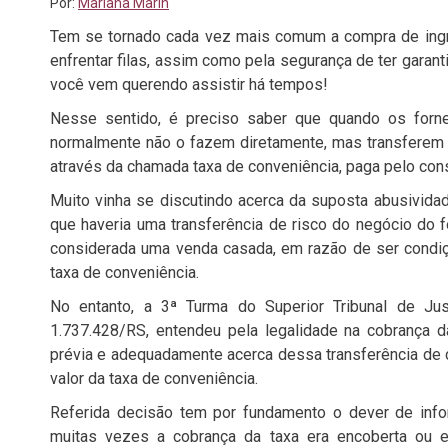
Por:
Mariana Marin
Tem se tornado cada vez mais comum a compra de ingre
enfrentar filas, assim como pela segurança de ter garan
você vem querendo assistir há tempos!
Nesse sentido, é preciso saber que quando os forne
normalmente não o fazem diretamente, mas transferem 
através da chamada taxa de conveniência, paga pelo con
Muito vinha se discutindo acerca da suposta abusividad
que haveria uma transferência de risco do negócio do
considerada uma venda casada, em razão de ser condiç
taxa de conveniência.
No entanto, a 3ª Turma do Superior Tribunal de Ju
1.737.428/RS, entendeu pela legalidade na cobrança 
prévia e adequadamente acerca dessa transferência de cu
valor da taxa de conveniência.
Referida decisão tem por fundamento o dever de info
muitas vezes a cobrança da taxa era encoberta ou 