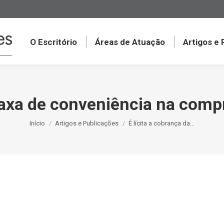
O Escritório
Áreas de Atuação
Artigos e
 taxa de conveniência na comp
Você está aqui:
Início
Artigos e Publicações
É lícita a cobrança da…