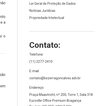
 não
Lei Geral de Proteção de Dados
Notícias Jurídicas
ento
Propriedade Intelectual
 e a
ui o
Contato:
Telefone:
(11) 2277-2410
E-mail:
são
contato@bezerragoncalves.adv.br
 em
Endereço:
Praça Maastricht, nº 200, Torre 1, Sala 318
Euroville Office Premium Bragança