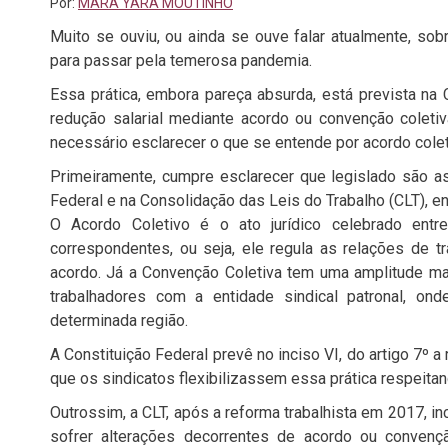
Por:
MARA YARA MOUTINHO
Muito se ouviu, ou ainda se ouve falar atualmente, sob
para passar pela temerosa pandemia.
Essa prática, embora pareça absurda, está prevista na 
redução salarial mediante acordo ou convenção coletiv
necessário esclarecer o que se entende por acordo colet
Primeiramente, cumpre esclarecer que legislado são a
Federal e na Consolidação das Leis do Trabalho (CLT), 
O Acordo Coletivo é o ato jurídico celebrado ent
correspondentes, ou seja, ele regula as relações de
acordo. Já a Convenção Coletiva tem uma amplitude maio
trabalhadores com a entidade sindical patronal, ond
determinada região.
A Constituição Federal prevê no inciso VI, do artigo 7º 
que os sindicatos flexibilizassem essa prática respeitand
Outrossim, a CLT, após a reforma trabalhista em 2017, in
sofrer alterações decorrentes de acordo ou convençã