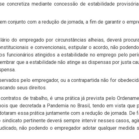
se concretiza mediante concessão de estabilidade provisóri
m conjunto com a redução de jornada, a fim de garantir o emp
ário do empregado por circunstâncias alheias, deverá procur
onstitucionais e convencionais, estipular o acordo, não podend
os funcionários atingidos a estabilidade no emprego pelo per
lembrar que a estabilidade não atinge as dispensas por justa ca
spensa.
servados pelo empregador, ou a contrapartida não for obedecid
uscando seus direitos.
 contratos de trabalho, é uma prática já prevista pelo Ordenam
ois que decretada a Pandemia no Brasil, tendo em vista que 
dotaram essa prática juntamente com a redução de jornada. De f
o sindicato pertinente deverá sempre intervir nesses casos, ag
rejudicado, não podendo o empregador adotar qualquer medida