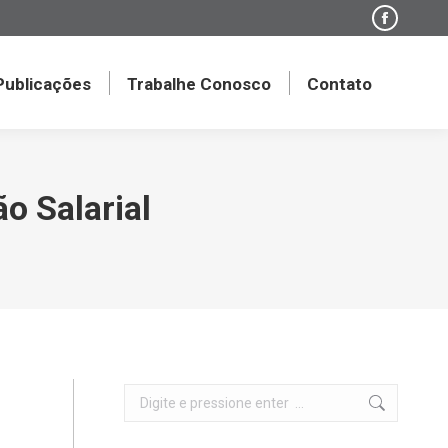
Faceboo
page
opens
 Publicações
Trabalhe Conosco
Contato
in
new
window
o Salarial
Search: