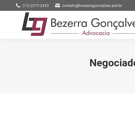
(11) 2277-2410
contato@bezerragoncalves.adv.br
Negociado