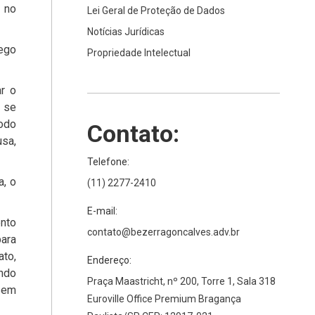
a no
Lei Geral de Proteção de Dados
Notícias Jurídicas
rego
Propriedade Intelectual
ar o
o se
íodo
Contato:
usa,
Telefone:
a, o
(11) 2277-2410
E-mail:
ento
contato@bezerragoncalves.adv.br
para
ato,
Endereço:
indo
Praça Maastricht, nº 200, Torre 1, Sala 318
 sem
Euroville Office Premium Bragança