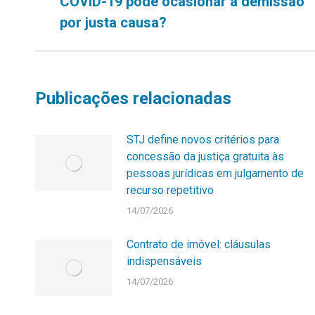
COVID-19 pode ocasionar a demissão
post:
anterior:
por justa causa?
Publicações relacionadas
STJ define novos critérios para
concessão da justiça gratuita às
pessoas jurídicas em julgamento de
recurso repetitivo
14/07/2026
Contrato de imóvel: cláusulas
indispensáveis
14/07/2026