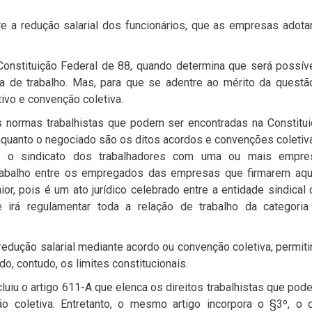
re a redução salarial dos funcionários, que as empresas adot
Constituição Federal de 88, quando determina que será possív
a de trabalho. Mas, para que se adentre ao mérito da questã
ivo e convenção coletiva.
s normas trabalhistas que podem ser encontradas na Constitu
enquanto o negociado são os ditos acordos e convenções coletiv
re o sindicato dos trabalhadores com uma ou mais empre
 trabalho entre os empregados das empresas que firmarem aqu
r, pois é um ato jurídico celebrado entre a entidade sindical
e irá regulamentar toda a relação de trabalho da categoria
a redução salarial mediante acordo ou convenção coletiva, permit
o, contudo, os limites constitucionais.
cluiu o artigo 611-A que elenca os direitos trabalhistas que pod
o coletiva. Entretanto, o mesmo artigo incorpora o §3º, o q