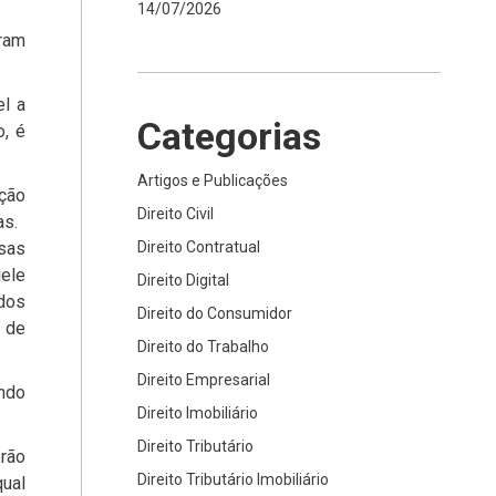
14/07/2026
aram
el a
Categorias
o, é
Artigos e Publicações
ição
Direito Civil
as.
sas
Direito Contratual
ele
Direito Digital
 dos
Direito do Consumidor
 de
Direito do Trabalho
Direito Empresarial
indo
Direito Imobiliário
Direito Tributário
erão
Direito Tributário Imobiliário
ual