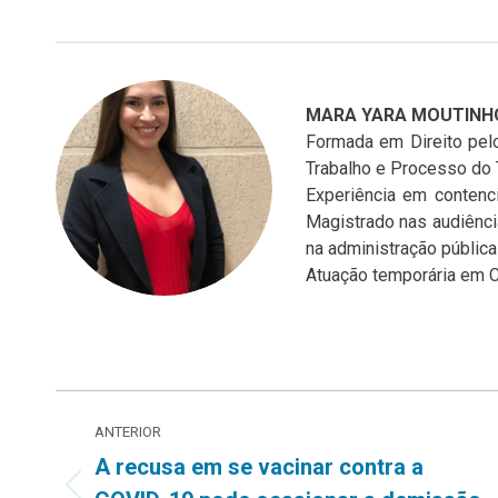
MARA YARA MOUTINH
Formada em Direito pelo
Trabalho e Processo do 
Experiência em contenc
Magistrado nas audiênc
na administração pública 
Atuação temporária em Ca
Navegação
ANTERIOR
de
A recusa em se vacinar contra a
Post