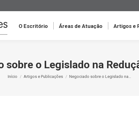
O Escritório
Áreas de Atuação
Artigos e
 sobre o Legislado na Reduçã
Você está aqui:
Início
Artigos e Publicações
Negociado sobre o Legislado na…