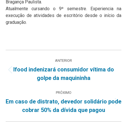
Bragança Paulista.
Atualmente cursando o 9º semestre. Experiencia na
execução de atividades de escritório desde o início da
graduação.
Navegação
ANTERIOR
de
Ifood indenizará consumidor vítima do
Post
golpe da maquininha
post:
anterior:
PRÓXIMO
Em caso de distrato, devedor solidário pode
Próximo
cobrar 50% da dívida que pagou
post: